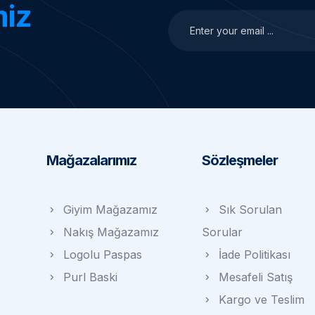
miz
Mağazalarımız
Sözleşmeler
Giyim Mağazamız
Sık Sorulan
Nakış Mağazamız
Sorular
Logolu Paspas
İade Politikası
Purl Baski
Mesafeli Satış
Kargo ve Teslim