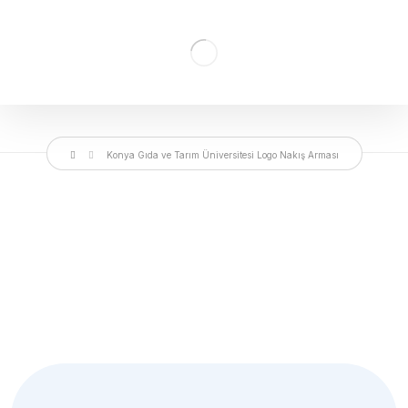
Konya Gıda ve Tarım Üniversitesi Logo Nakış Arması
Bülten
Aboneliğimiz
Yakında süper haberler için üye olmalısın.