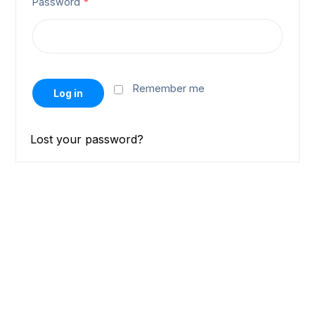
Password
*
Remember me
Log in
Lost your password?
Bülten
Aboneliğimiz
Yakında süper haberler için üye olmalısın.