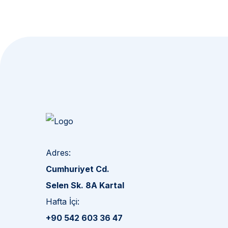
Bülten
Aboneliğimiz
Yakında süper haberler için üye olmalısın.
Adres:
Cumhuriyet Cd.
Selen Sk. 8A Kartal
Hafta İçi:
+90 542 603 36 47