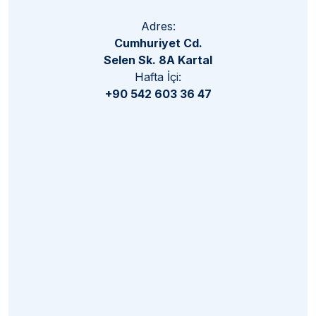
Adres:
Cumhuriyet Cd.
Selen Sk. 8A Kartal
Hafta İçi:
+90 542 603 36 47
Giyim Mağazamız
Nakış Mağazamız
Logolu Paspas
Purl Baski