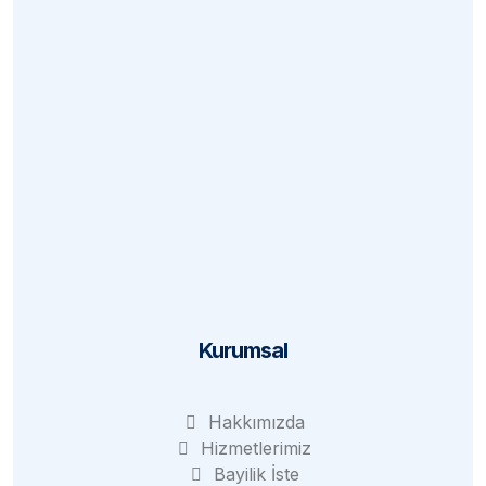
Sık Sorulan Sorular
İade Politikası
Mesafeli Satış
Kargo ve Teslim
KVKK
Kurumsal
Hakkımızda
Hizmetlerimiz
Bayilik İste