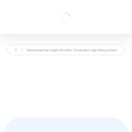
Afyonkarahisar Sağlık Bilimleri Üniversitesi Logo Nakış Arması
Bülten
Aboneliğimiz
Yakında süper haberler için üye olmalısın.