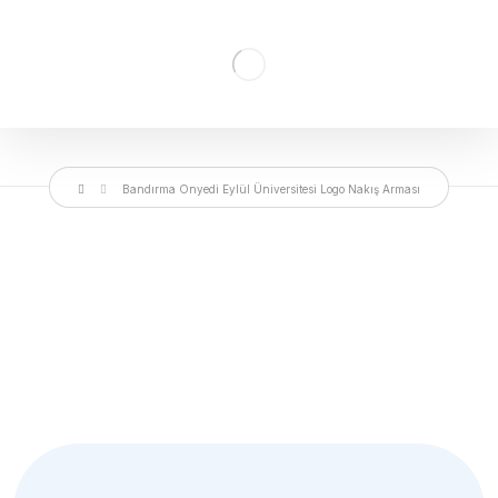
Bandırma Onyedi Eylül Üniversitesi Logo Nakış Arması
Bülten
Aboneliğimiz
Yakında süper haberler için üye olmalısın.