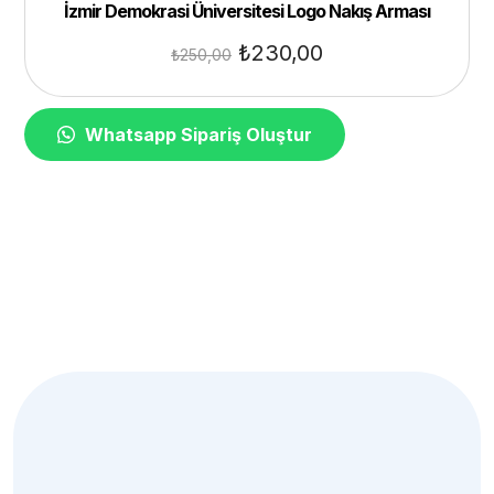
İzmir Demokrasi Üniversitesi Logo Nakış Arması
₺
230,00
₺
250,00
Whatsapp Sipariş Oluştur
Bülten
Aboneliğimiz
Yakında süper haberler için üye olmalısın.
Subscribe