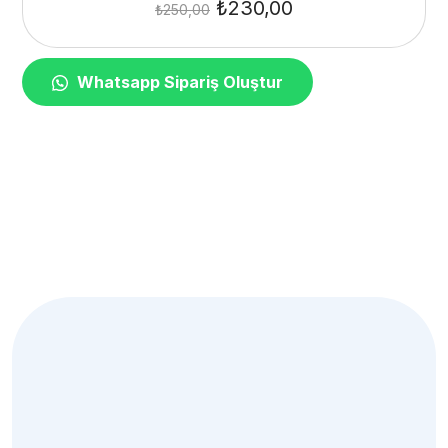
₺
230,00
₺
250,00
Whatsapp Sipariş Oluştur
Bülten
Aboneliğimiz
Yakında süper haberler için üye olmalısın.
Subscribe