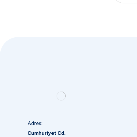
Bülten
Aboneliğimiz
Yakında süper haberler için üye olmalısın.
Adres:
Cumhuriyet Cd.