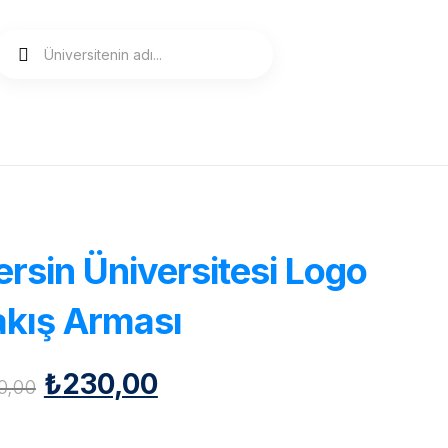
rsin Üniversitesi Logo
kış Arması
₺
230,00
0,00
atsapp Sipariş Oluştur