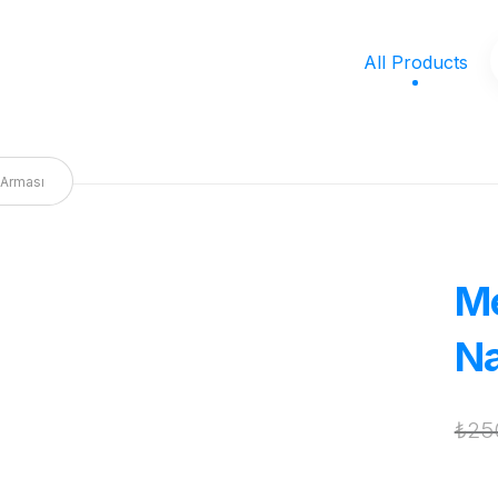
All Products
 Arması
Me
Na
₺
25
Wh