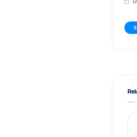
D
Rel