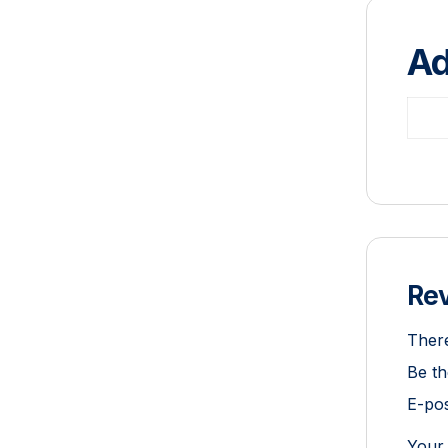
Ad
Re
There
Be th
E-pos
Your 