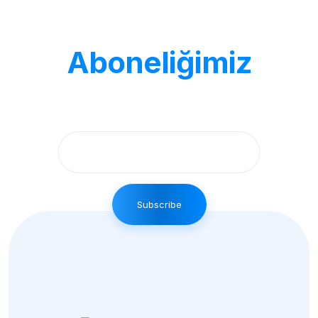
Bülten
Aboneliğimiz
Yakında süper haberler için üye
olmalısın.
Subscribe