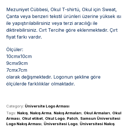
Mezuniyet Cübbesi, Okul T-shirtü, Okul için Sweat,
Çanta veya benzeri tekstil ürünleri üzerine yüksek ısı
ile yapıştırılabilirsiniz veya terzi aracılığı ile
diktirebilirsiniz. Cırt Tercihe göre eklenmektedir. Çırt
fiyat farkı vardır.
Ölçüler:
10cmx10cm
9cmx9cm
7cmx7cm
olarak değişmektedir. Logonun şekline göre
ölçülerde farklılıklar olmaktadır.
Whatsapp Sipariş Oluştur
Category:
Üniversite Logo Arması
Tags:
Nakış
,
Nakış Arma
,
Nakış Armaları
,
Okul Armaları
,
Okul
Arması
,
Okul etiket
,
Okul Logo
,
Patch
,
Samsun Üniversitesi
Logo Nakış Arması
,
Üniversitesi Logo
,
Üniversitesi Nakış